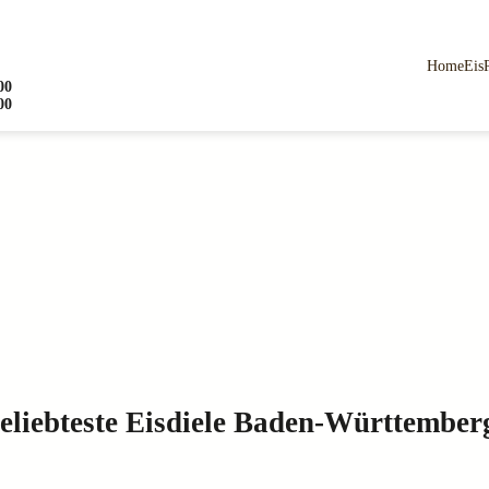
Home
Eis
00
00
eliebteste Eisdiele Baden-Württember