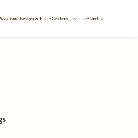
Pizza
Team
Eiswagen & Eisbox
Geschenkgutscheine
Aktuelles
gs