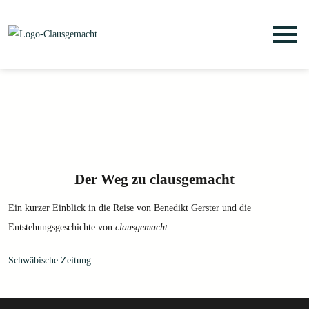
Dienstag
bis
Freitag:
11:30
-
18:00
Der Weg zu clausgemacht
Samstag:
10:00
-
16:00
Ein kurzer Einblick in die Reise von Benedikt Gerster und die
Entstehungsgeschichte von
clausgemacht
.
Schwäbische Zeitung