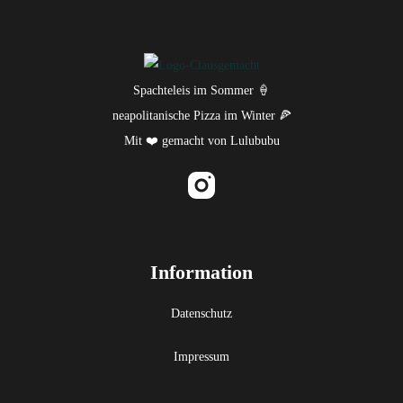
Spachteleis im Sommer 🍦
neapolitanische Pizza im Winter 🍕
Mit ❤️ gemacht von
Lulububu
Clausgemacht auf Instagram
Home
Eis
Pizza
Information
Team
Eiswagen & Eisbox
Datenschutz
Geschenkgutscheine
Aktuelles
Impressum